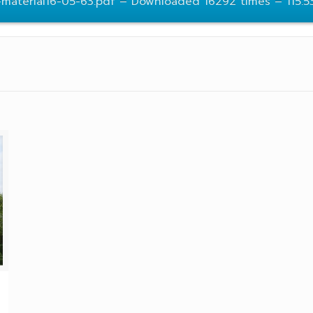
material16-05-63.pdf – Downloaded 16292 times – 115.5