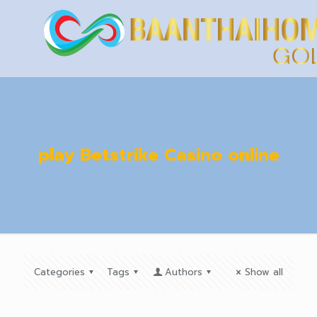
play Betstrike Casino online
Categories
Tags
Authors
Show all