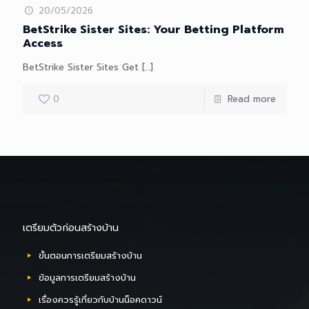
20/05/2026
BetStrike Sister Sites: Your Betting Platform
Access
BetStrike Sister Sites Get
[…]
0
Read more
เตรียมตัวก่อนสร้างบ้าน
ขั้นตอนการเตรียมสร้างบ้าน
ข้อมูลการเตรียมสร้างบ้าน
เรื่องควรรู้เกี่ยวกับบ้านน็อคดาวน์