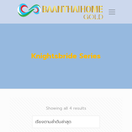
Knightsbride Series
Sorted
Showing all 4 results
by
latest