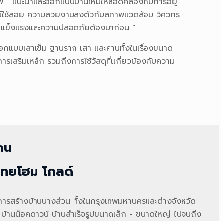
พ " แนะนำและออกแบบบ้านใหม่ให้สอดคล้องกับการอยู่
ชน์ใช้สอย ความสวยงามลงตัวกับสภาพแวดล้อม วิศวกร
ามแข็งแรงและความปลอดภัยต้องมาก่อน "
ออกแบบเสาเข็ม ฐานราก เสา และคานทั้งในเรื่องขนาด
รเสริมเหล็ก รวมถึงการใช้วัสดุที่เเกี่ยวข้องกับความ
าน
ไทยโฮม โกลด์
ารสร้างบ้านบางส่วน ทั้งในกรุงเทพมหานครและต่างจังหวัด
ต่ บ้านน็อคดาวน์ บ้านสำเร็จรูปขนาดเล็ก - ขนาดใหญ่ ไปจนถึง